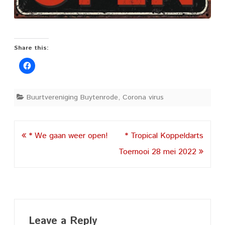
Share this:
Buurtvereniging Buytenrode
,
Corona virus
Post
* We gaan weer open!
* Tropical Koppeldarts
navigation
Toernooi 28 mei 2022
Leave a Reply