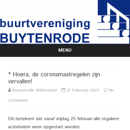
MENU
Skip
to
content
* Hoera, de coronamaatregelen zijn
vervallen!
Buytenrode Webmaster
21 February 2022
No
on
Comments
*
Dit betekent dat vanaf vrijdag 25 februari alle reguliere
Hoera,
activiteiten weer opgestart worden.