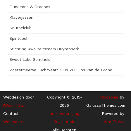
Dungeons & Dragons
Klaverjassen
Knutselclub
Spiritueel
Stichting Kwaliteitsteam Buytenpark
Sweet Lake Sentinels
Zoetermeerse Luchtvaart Club ZLC Los van de Grond
Webdesign door
Copyright © 2019-
Ribosome
by
IWorkITOut
2026
GalussoThemes.com
Contact
buurtvereniging
Powered by
Webmaster
Buytenrode
WordPress
Alle Rechten