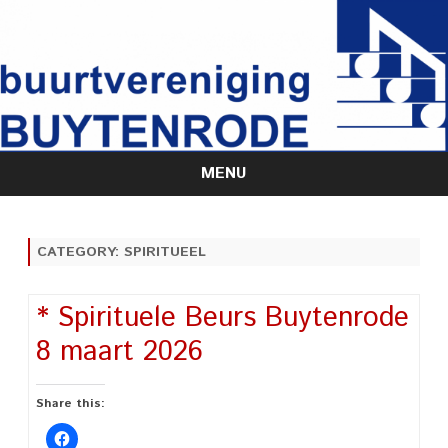
MENU
Skip
to
content
CATEGORY:
SPIRITUEEL
* Spirituele Beurs Buytenrode
8 maart 2026
Share this: