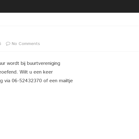
2020 02 21 UITREIKING
BESTUUR
VRIJWILLIGERSFOTO PUZZEL
LIDMAATSCHAP
2020 02 22 LIVEGANG NIEUWE
LOCATIE
WEBSITE
VACATURE(S)
on
6
No Comments
2020 02 29 KOPPEL
DARTTOERNOOI DARTCLUB
Yoga
ZAALVERHUUR
SIMPLY THE BEST
r wordt bij buurtvereniging
oefend. Wilt u een keer
rg via 06-52432370 of een mailtje