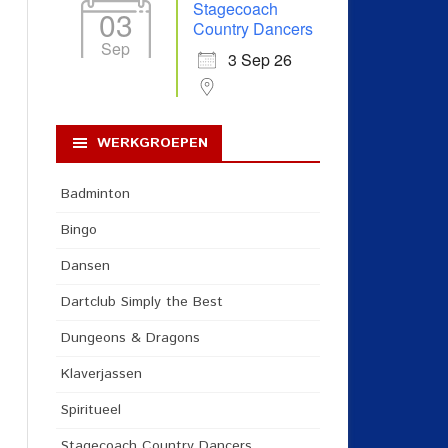
Stagecoach
03
Country Dancers
Sep
3 Sep 26
WERKGROEPEN
Badminton
Bingo
Dansen
Dartclub Simply the Best
Dungeons & Dragons
Klaverjassen
Spiritueel
Stagecoach Country Dancers