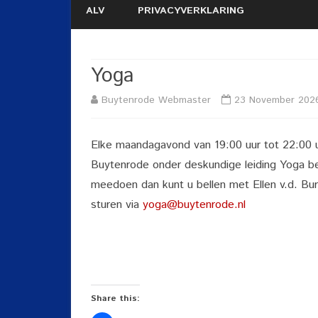
ALV
PRIVACYVERKLARING
Yoga
Buytenrode Webmaster
23 November 202
Elke maandagavond van 19:00 uur tot 22:00 uu
Buytenrode onder deskundige leiding Yoga be
meedoen dan kunt u bellen met Ellen v.d. Bu
sturen via
yoga@buytenrode.nl
Share this: