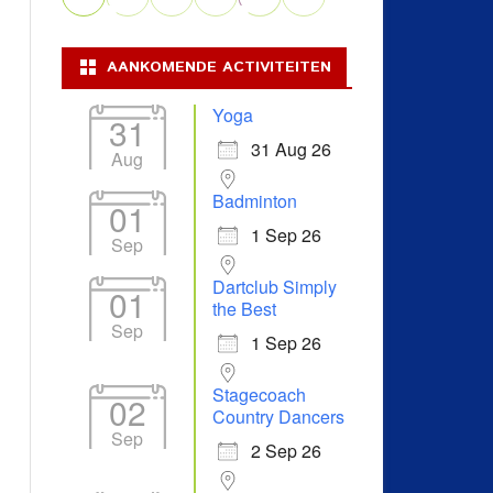
AANKOMENDE ACTIVITEITEN
Yoga
31
31 Aug 26
Aug
Badminton
01
1 Sep 26
Sep
Dartclub Simply
01
the Best
Sep
1 Sep 26
Stagecoach
02
Country Dancers
Sep
2 Sep 26