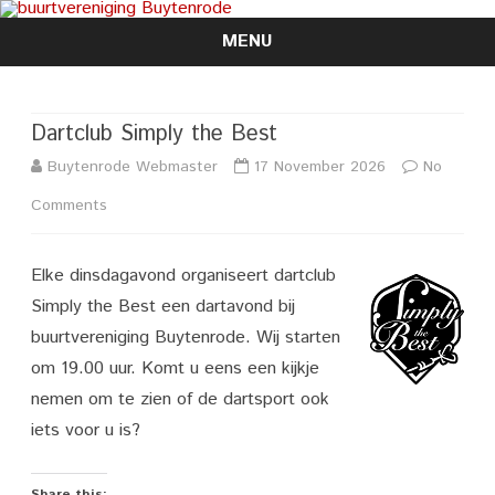
MENU
Skip
to
content
Dartclub Simply the Best
Buytenrode Webmaster
17 November 2026
No
on
Comments
Dartclub
Elke dinsdagavond organiseert dartclub
Simply
Simply the Best een dartavond bij
the
buurtvereniging Buytenrode. Wij starten
Best
om 19.00 uur. Komt u eens een kijkje
nemen om te zien of de dartsport ook
iets voor u is?
Share this: