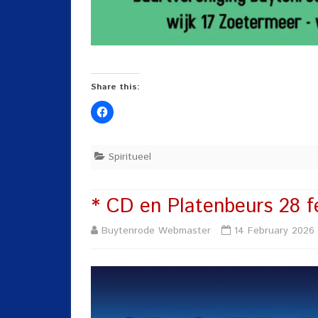
Share this:
Spiritueel
* CD en Platenbeurs 28 f
Buytenrode Webmaster
14 February 2026