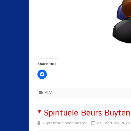
Share this:
ALV
* Spirituele Beurs Buyte
Buytenrode Webmaster
23 February 2026