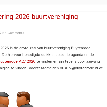
ring 2026 buurtvereniging
on
No Comments
*
2026 in de grote zaal van buurtvereniging Buytenrode.
Algemene
r. De hiervoor benodigde stukken zoals de agenda en de
Ledenvergadering
 Buytenrode ALV 2026
te vinden en zijn tevens voor aanvang
2026
eniging te vinden. Vooraf aanmelden bij ALV@buytenrode.nl of
buurtvereniging
Buytenrode