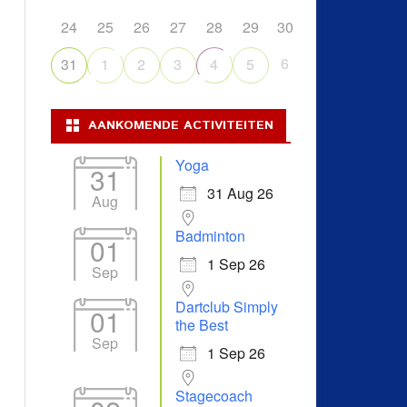
24
25
26
27
28
29
30
6
31
1
2
3
4
5
AANKOMENDE ACTIVITEITEN
Yoga
31
31 Aug 26
Aug
Badminton
01
1 Sep 26
Sep
Dartclub Simply
01
the Best
Sep
1 Sep 26
Stagecoach