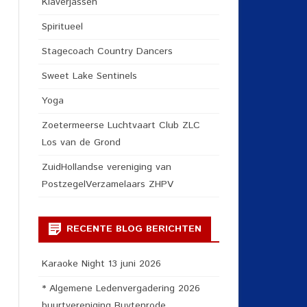
Klaverjassen
Spiritueel
Stagecoach Country Dancers
Sweet Lake Sentinels
Yoga
Zoetermeerse Luchtvaart Club ZLC
Los van de Grond
ZuidHollandse vereniging van
PostzegelVerzamelaars ZHPV
RECENTE BLOG BERICHTEN
Karaoke Night 13 juni 2026
* Algemene Ledenvergadering 2026
buurtvereniging Buytenrode