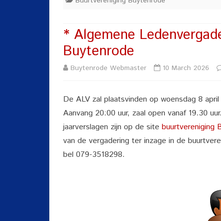
Buurtvereniging Buytenrode
* Algemene Ledenvergade
Buytenrode
Buytenrode Webmaster
10 March 2026
De ALV zal plaatsvinden op woensdag 8 april 
Aanvang 20:00 uur, zaal open vanaf 19.30 uu
jaarverslagen zijn op de site
buurtvereniging
van de vergadering ter inzage in de buurtver
bel 079-3518298.