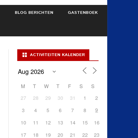
S
BLOG BERICHTEN
GASTENBOEK
ACTIVITEITEN KALENDER
M
T
W
T
F
S
S
27
28
29
30
31
1
2
9
3
4
5
6
7
8
10
11
12
13
14
15
16
17
18
19
20
21
22
23