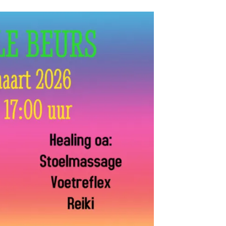
*
Spirituele
Beurs
Buytenrode
8
maart
2026