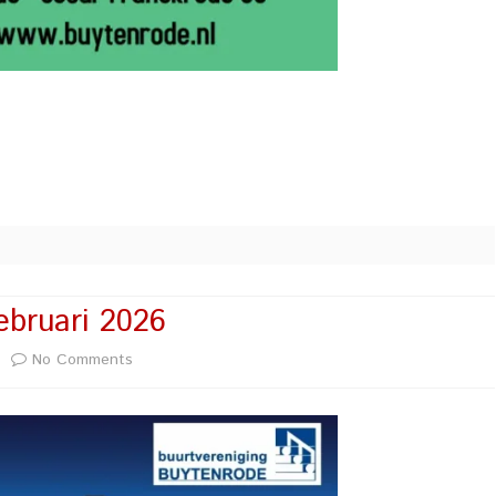
ebruari 2026
on
No Comments
*
CD
en