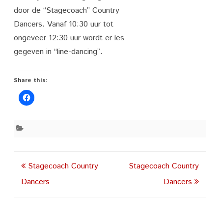
door de “Stagecoach” Country
Dancers. Vanaf 10:30 uur tot
ongeveer 12:30 uur wordt er les
gegeven in “line-dancing”.
Share this:
Post
Stagecoach Country
Stagecoach Country
navigation
Dancers
Dancers