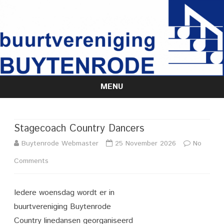
MENU
Skip
to
content
Stagecoach Country Dancers
Buytenrode Webmaster
25 November 2026
No
on
Comments
Stagecoach
Iedere woensdag wordt er in
Country
buurtvereniging Buytenrode
Dancers
Country linedansen georganiseerd