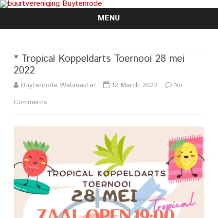
MENU
Skip
to
content
* Tropical Koppeldarts Toernooi 28 mei
2022
Buytenrode Webmaster
12 March 2022
No
on
Comments
*
Tropical
Koppeldarts
Toernooi
28
mei