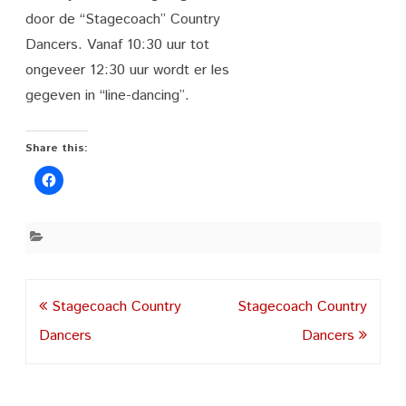
door de “Stagecoach” Country
Dancers. Vanaf 10:30 uur tot
ongeveer 12:30 uur wordt er les
gegeven in “line-dancing”.
Share this:
Post
Stagecoach Country
Stagecoach Country
navigation
Dancers
Dancers