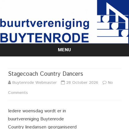
MENU
Skip
to
content
Stagecoach Country Dancers
Buytenrode Webmaster
28 October 2026
No
on
Comments
Stagecoach
Iedere woensdag wordt er in
Country
buurtvereniging Buytenrode
Dancers
Country linedansen georganiseerd