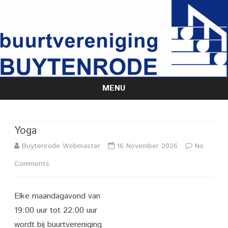
MENU
Skip
to
content
Yoga
Buytenrode Webmaster
16 November 2026
No
on
Comments
Yoga
Elke maandagavond van
19:00 uur tot 22:00 uur
wordt bij buurtvereniging