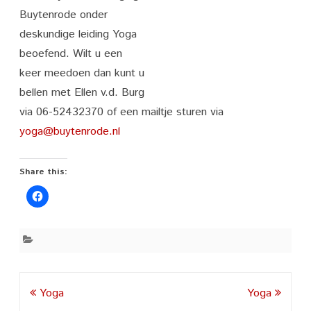
Buytenrode onder
deskundige leiding Yoga
beoefend. Wilt u een
keer meedoen dan kunt u
bellen met Ellen v.d. Burg
via 06-52432370 of een mailtje sturen via
yoga@buytenrode.nl
Share this:
Post
Yoga
Yoga