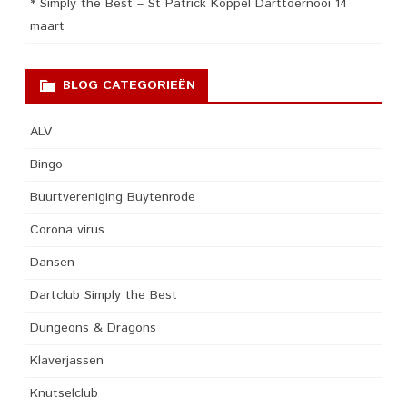
* Simply the Best – St Patrick Koppel Darttoernooi 14
maart
BLOG CATEGORIEËN
ALV
Bingo
Buurtvereniging Buytenrode
Corona virus
Dansen
Dartclub Simply the Best
Dungeons & Dragons
Klaverjassen
Knutselclub