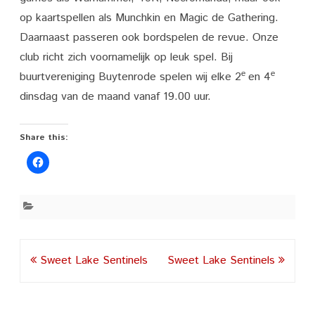
op kaartspellen als Munchkin en Magic de Gathering.
Daarnaast passeren ook bordspelen de revue. Onze
club richt zich voornamelijk op leuk spel. Bij
e
e
buurtvereniging Buytenrode spelen wij elke 2
en 4
dinsdag van de maand vanaf 19.00 uur.
Share this:
Post
Sweet Lake Sentinels
Sweet Lake Sentinels
navigation