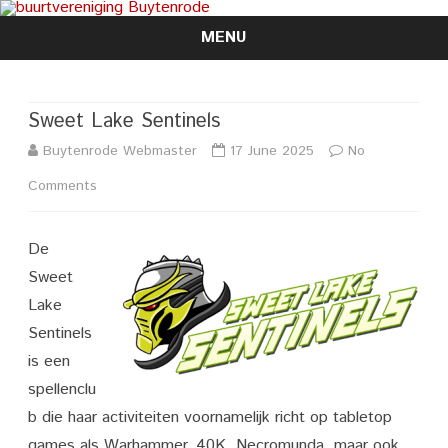
MENU
Skip
to
content
Sweet Lake Sentinels
Buytenrode Webmaster
17 June 2025
No
on
Comments
Sweet
De
Lake
Sweet
Sentinels
Lake
Sentinels
is een
spellenclu
b die haar activiteiten voornamelijk richt op tabletop
games als Warhammer, 40K, Necromunda, maar ook