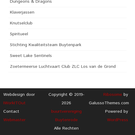
Dungeons & Dragons
Klaverjassen
Knutselclub
Spiritueel
Stichting Kwaliteitsteam Buytenpark
Sweet Lake Sentinels
Zoetermeerse Luchtvaart Club ZLC Los van de Grond
Webdesign door
Copyright © 2019-
Ribosome
by
IWorkITOut
2026
GalussoThemes.com
Contact
buurtvereniging
Powered by
Webmaster
Buytenrode
WordPress
Alle Rechten