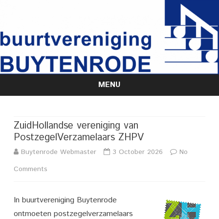
MENU
Skip
to
content
ZuidHollandse vereniging van
PostzegelVerzamelaars ZHPV
Buytenrode Webmaster
3 October 2026
No
on
Comments
ZuidHollandse
In buurtvereniging Buytenrode
vereniging
ontmoeten postzegelverzamelaars