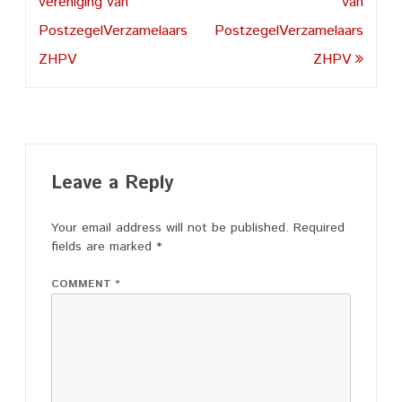
navigation
vereniging van
van
PostzegelVerzamelaars
PostzegelVerzamelaars
ZHPV
ZHPV
Leave a Reply
Your email address will not be published.
Required
fields are marked
*
COMMENT
*