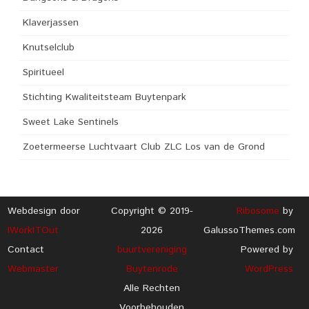
Klaverjassen
Knutselclub
Spiritueel
Stichting Kwaliteitsteam Buytenpark
Sweet Lake Sentinels
Zoetermeerse Luchtvaart Club ZLC Los van de Grond
Webdesign door
Copyright © 2019-
Ribosome
by
IWorkITOut
2026
GalussoThemes.com
Contact
buurtvereniging
Powered by
Webmaster
Buytenrode
WordPress
Alle Rechten
Voorbehouden