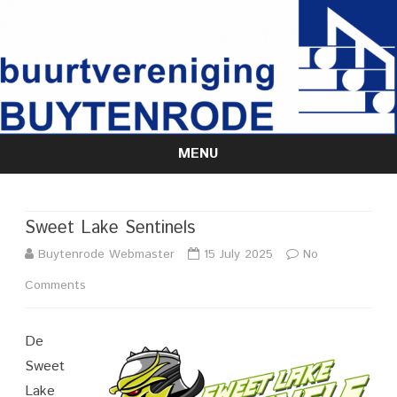
MENU
Skip
to
content
Sweet Lake Sentinels
Buytenrode Webmaster
15 July 2025
No
on
Comments
Sweet
De
Lake
Sweet
Sentinels
Lake