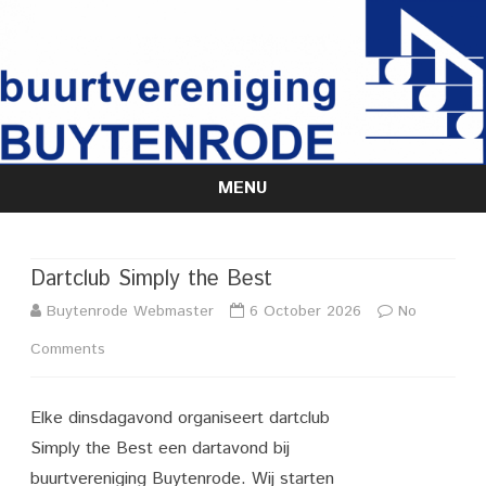
MENU
Skip
to
content
Dartclub Simply the Best
Buytenrode Webmaster
6 October 2026
No
on
Comments
Dartclub
Elke dinsdagavond organiseert dartclub
Simply
Simply the Best een dartavond bij
the
buurtvereniging Buytenrode. Wij starten