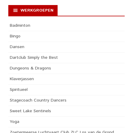
WERKGROEPEN
Badminton
Bingo
Dansen
Dartclub Simply the Best
Dungeons & Dragons
Klaverjassen
Spiritueel
Stagecoach Country Dancers
Sweet Lake Sentinels
Yoga
Zoetermeerse Luchtvaart Club ZLC Los van de Grond