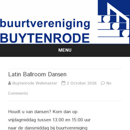
MENU
Skip
to
content
Latin Ballroom Dansen
Buytenrode Webmaster
2 October 2026
No
on
Comments
Latin
Houdt u van dansen? Kom dan op
Ballroom
vrijdagmiddag tussen 13:00 en 15:00 uur
Dansen
naar de dansmiddag bij buurtvereniging