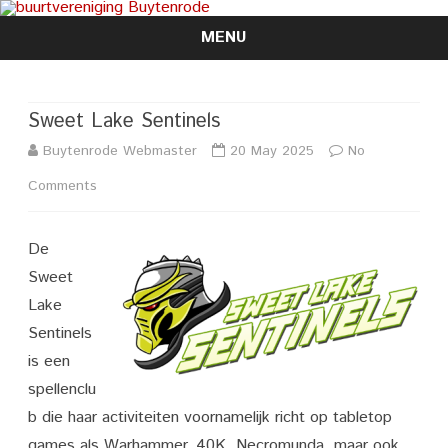
MENU
Skip
to
content
Sweet Lake Sentinels
Buytenrode Webmaster
20 May 2025
No
on
Comments
Sweet
De
Lake
Sweet
Sentinels
Lake
Sentinels
is een
spellenclu
b die haar activiteiten voornamelijk richt op tabletop
games als Warhammer, 40K, Necromunda, maar ook