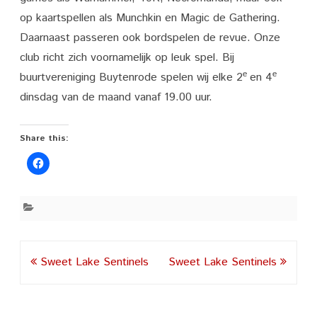
op kaartspellen als Munchkin en Magic de Gathering.
Daarnaast passeren ook bordspelen de revue. Onze
club richt zich voornamelijk op leuk spel. Bij
e
e
buurtvereniging Buytenrode spelen wij elke 2
en 4
dinsdag van de maand vanaf 19.00 uur.
Share this:
Post
Sweet Lake Sentinels
Sweet Lake Sentinels
navigation