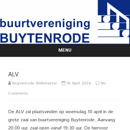
MENU
Skip
to
content
ALV
Buytenrode Webmaster
10 April 2024
No
on
Comments
ALV
De ALV zal plaatsvinden op woensdag 10 april in de
grote zaal van buurtvereniging Buytenrode. Aanvang
20:00 uur, zaal open vanaf 19.30 uur. De hiervoor