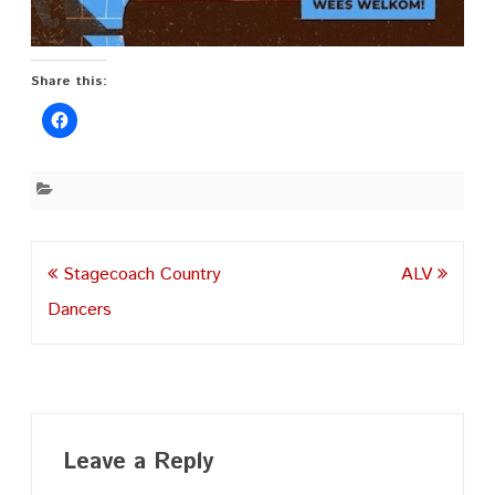
Share this:
Post
Stagecoach Country
ALV
navigation
Dancers
Leave a Reply