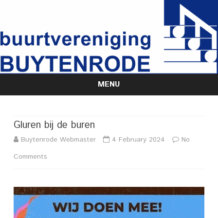
MENU
Skip
to
content
Gluren bij de buren
Buytenrode Webmaster
4 February 2024
No
on
Comments
Gluren
bij
de