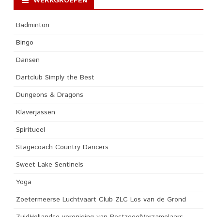
WERKGROEPEN
Badminton
Bingo
Dansen
Dartclub Simply the Best
Dungeons & Dragons
Klaverjassen
Spiritueel
Stagecoach Country Dancers
Sweet Lake Sentinels
Yoga
Zoetermeerse Luchtvaart Club ZLC Los van de Grond
ZuidHollandse vereniging van PostzegelVerzamelaars