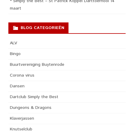
* Simply the Best – St Patrick Koppel Darttoernooi 14
maart
BLOG CATEGORIEËN
ALV
Bingo
Buurtvereniging Buytenrode
Corona virus
Dansen
Dartclub Simply the Best
Dungeons & Dragons
Klaverjassen
Knutselclub