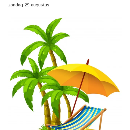
bij
zondag 29 augustus.
buurtvereniging
Buytenrode