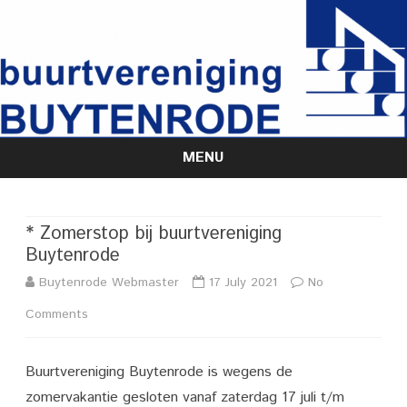
MENU
Skip
to
content
* Zomerstop bij buurtvereniging
Buytenrode
Buytenrode Webmaster
17 July 2021
No
on
Comments
*
Buurtvereniging Buytenrode is wegens de
Zomerstop
zomervakantie gesloten vanaf zaterdag 17 juli t/m