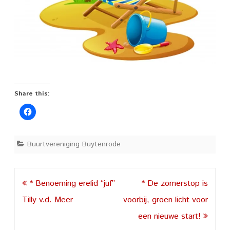
Share this:
Buurtvereniging Buytenrode
Post
* Benoeming erelid “juf”
* De zomerstop is
navigation
Tilly v.d. Meer
voorbij, groen licht voor
een nieuwe start!