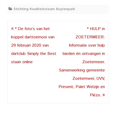
Stichting Kwaliteitsteam Buytenpark
Post
* De foto’s van het
* HULP in
navigation
koppel darttoernooi van
ZOETERMEER:
29 februari 2020 van
Informatie over hulp
dartclub Simply the Best
bieden én ontvangen in
staan online
Zoetermeer.
Samenwerking gemeente
Zoetermeer, UVV,
Present, Palet Welzijn en
Piëzo.