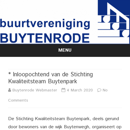
MENU
Skip
to
content
* Inloopochtend van de Stichting
Kwaliteitsteam Buytenpark
Buytenrode Webmaster
4 March 2020
No
on
Comments
*
De Stichting Kwaliteitsteam Buytenpark, deels gerund
Inloopochtend
door bewoners van de wijk Buytenwegh, organiseert op