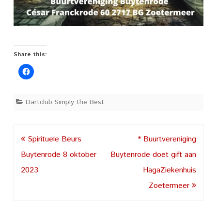
Share this:
Dartclub Simply the Best
Post
Spirituele Beurs
* Buurtvereniging
navigation
Buytenrode 8 oktober
Buytenrode doet gift aan
2023
HagaZiekenhuis
Zoetermeer