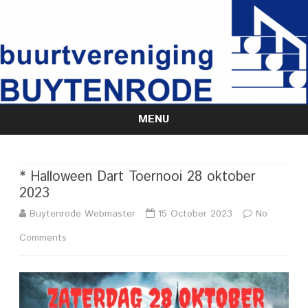
MENU
Skip
to
content
* Halloween Dart Toernooi 28 oktober
2023
Buytenrode Webmaster
15 October 2023
No
on
Comments
*
Halloween