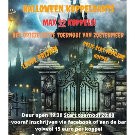
Dart
Toernooi
28
oktober
2023