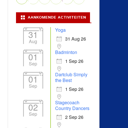
AANKOMENDE ACTIVITEITEN
Yoga
31
31 Aug 26
Aug
Badminton
01
1 Sep 26
Sep
Dartclub Simply
01
the Best
Sep
1 Sep 26
Stagecoach
02
Country Dancers
Sep
2 Sep 26