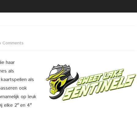
2020 02 21 UITREIKING
BESTUUR
VRIJWILLIGERSFOTO PUZZEL
LIDMAATSCHAP
2020 02 22 LIVEGANG NIEUWE
LOCATIE
WEBSITE
VACATURE(S)
on
o Comments
2020 02 29 KOPPEL
DARTTOERNOOI DARTCLUB
Sweet
ZAALVERHUUR
SIMPLY THE BEST
ie haar
Lake
mes als
Sentinels
aartspellen als
passeren ook
rnamelijk op leuk
e
e
ij elke 2
en 4