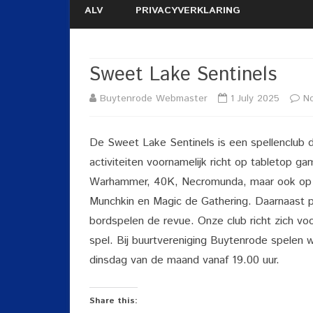
ALV
PRIVACYVERKLARING
Sweet Lake Sentinels
Buytenrode Webmaster
1 July 2025
N
De Sweet Lake Sentinels is een spellenclub d
activiteiten voornamelijk richt op tabletop ga
Warhammer, 40K, Necromunda, maar ook op k
Munchkin en Magic de Gathering. Daarnaast 
bordspelen de revue. Onze club richt zich voo
spel. Bij buurtvereniging Buytenrode spelen w
dinsdag van de maand vanaf 19.00 uur.
Share this: