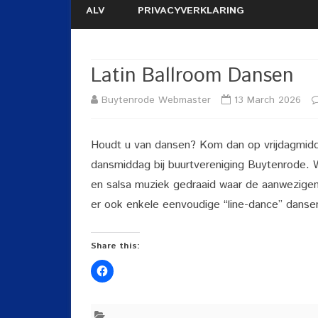
ALV
PRIVACYVERKLARING
Latin Ballroom Dansen
Buytenrode Webmaster
13 March 2026
Houdt u van dansen? Kom dan op vrijdagmidd
dansmiddag bij buurtvereniging Buytenrode. W
en salsa muziek gedraaid waar de aanwezigen
er ook enkele eenvoudige “line-dance” danse
Share this: