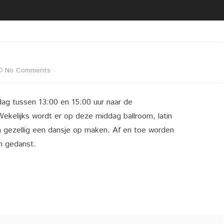
2020 02 21 UITREIKING
BESTUUR
VRIJWILLIGERSFOTO PUZZEL
LIDMAATSCHAP
2020 02 22 LIVEGANG NIEUWE
LOCATIE
WEBSITE
VACATURE(S)
on
No Comments
2020 02 29 KOPPEL
DARTTOERNOOI DARTCLUB
Latin
ZAALVERHUUR
SIMPLY THE BEST
ag tussen 13:00 en 15:00 uur naar de
Ballroom
ekelijks wordt er op deze middag ballroom, latin
Dansen
 gezellig een dansje op maken. Af en toe worden
n gedanst.