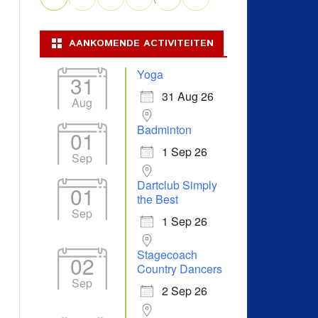
AANKOMENDE ACTIVITEITEN
Yoga
31
31 Aug 26
Aug
Badminton
01
1 Sep 26
Sep
Dartclub Simply
01
the Best
Sep
1 Sep 26
Stagecoach
02
Country Dancers
Sep
2 Sep 26