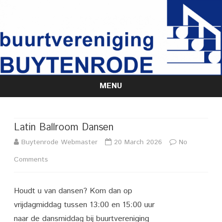
MENU
Skip
to
content
Latin Ballroom Dansen
Buytenrode Webmaster
20 March 2026
No
on
Comments
Latin
Houdt u van dansen? Kom dan op
Ballroom
vrijdagmiddag tussen 13:00 en 15:00 uur
Dansen
naar de dansmiddag bij buurtvereniging