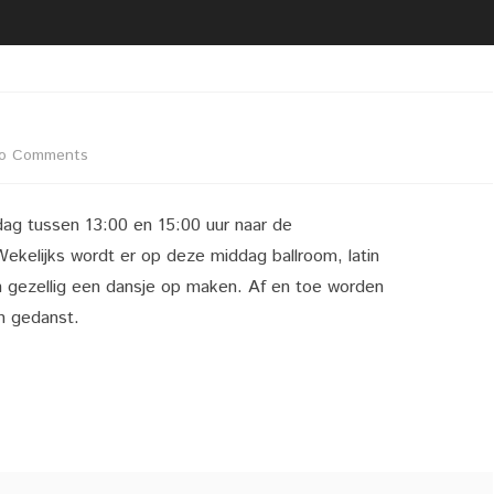
2020 02 21 UITREIKING
BESTUUR
VRIJWILLIGERSFOTO PUZZEL
LIDMAATSCHAP
2020 02 22 LIVEGANG NIEUWE
LOCATIE
WEBSITE
VACATURE(S)
on
o Comments
2020 02 29 KOPPEL
DARTTOERNOOI DARTCLUB
Latin
ZAALVERHUUR
SIMPLY THE BEST
ag tussen 13:00 en 15:00 uur naar de
Ballroom
ekelijks wordt er op deze middag ballroom, latin
Dansen
 gezellig een dansje op maken. Af en toe worden
n gedanst.