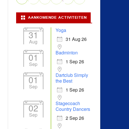
AANKOMENDE ACTIVITEITEN
Yoga
31
31 Aug 26
Aug
Badminton
01
1 Sep 26
Sep
Dartclub Simply
01
the Best
Sep
1 Sep 26
Stagecoach
02
Country Dancers
Sep
2 Sep 26