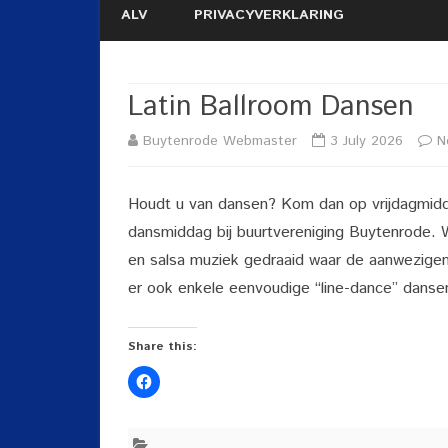
ALV
PRIVACYVERKLARING
Latin Ballroom Dansen
Buytenrode Webmaster
3 July 2026
N
Houdt u van dansen? Kom dan op vrijdagmidd
dansmiddag bij buurtvereniging Buytenrode. W
en salsa muziek gedraaid waar de aanwezigen
er ook enkele eenvoudige “line-dance” danse
Share this: