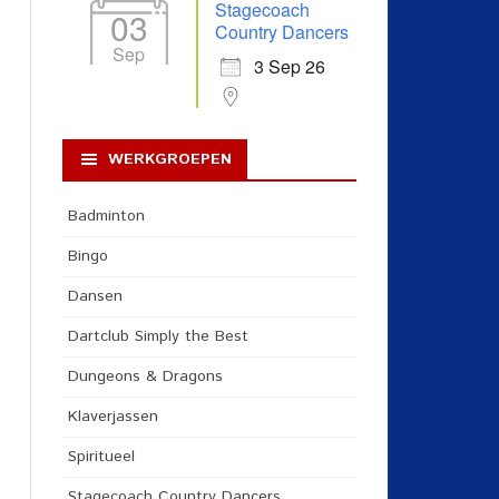
Stagecoach
03
Country Dancers
Sep
3 Sep 26
WERKGROEPEN
Badminton
Bingo
Dansen
Dartclub Simply the Best
Dungeons & Dragons
Klaverjassen
Spiritueel
Stagecoach Country Dancers