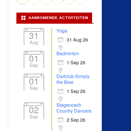
AANKOMENDE ACTIVITEITEN
Yoga
31
31 Aug 26
Aug
Badminton
01
1 Sep 26
Sep
Dartclub Simply
01
the Best
Sep
1 Sep 26
Stagecoach
02
Country Dancers
Sep
2 Sep 26