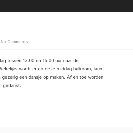
2020 02 21 UITREIKING
BESTUUR
VRIJWILLIGERSFOTO PUZZEL
LIDMAATSCHAP
2020 02 22 LIVEGANG NIEUWE
LOCATIE
WEBSITE
VACATURE(S)
on
No Comments
2020 02 29 KOPPEL
DARTTOERNOOI DARTCLUB
Latin
ZAALVERHUUR
SIMPLY THE BEST
ag tussen 13:00 en 15:00 uur naar de
Ballroom
ekelijks wordt er op deze middag ballroom, latin
Dansen
 gezellig een dansje op maken. Af en toe worden
n gedanst.