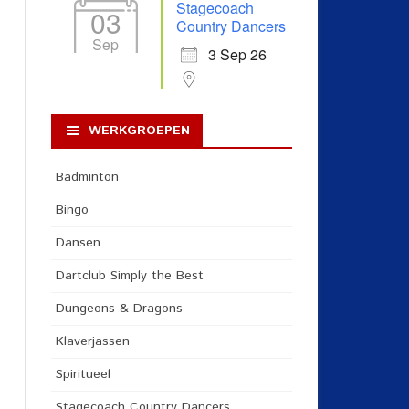
Stagecoach
03
Country Dancers
Sep
3 Sep 26
WERKGROEPEN
Badminton
Bingo
Dansen
Dartclub Simply the Best
Dungeons & Dragons
Klaverjassen
Spiritueel
Stagecoach Country Dancers