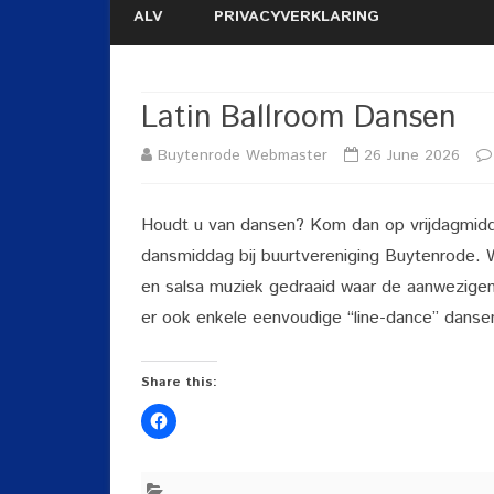
ALV
PRIVACYVERKLARING
Latin Ballroom Dansen
Buytenrode Webmaster
26 June 2026
Houdt u van dansen? Kom dan op vrijdagmidd
dansmiddag bij buurtvereniging Buytenrode. W
en salsa muziek gedraaid waar de aanwezigen
er ook enkele eenvoudige “line-dance” danse
Share this: