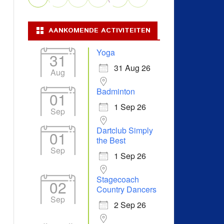
AANKOMENDE ACTIVITEITEN
Yoga
31
31 Aug 26
Aug
Badminton
01
1 Sep 26
Sep
Dartclub Simply
01
the Best
Sep
1 Sep 26
Stagecoach
02
Country Dancers
Sep
2 Sep 26