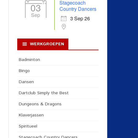
Stagecoach
03
Country Dancers
Sep
3 Sep 26
WERKGROEPEN
Badminton
Bingo
Dansen
Dartclub Simply the Best
Dungeons & Dragons
Klaverjassen
Spiritueel
Stagecoach Country Dancers