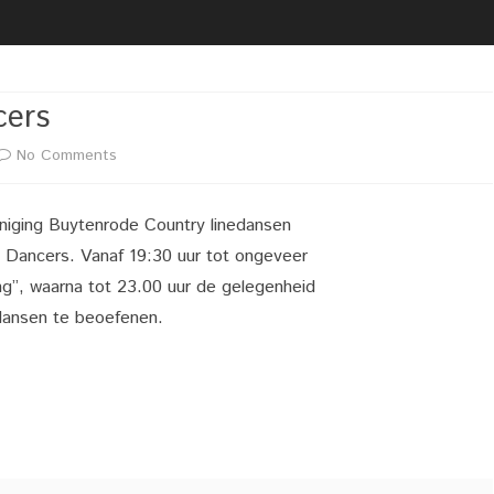
2020 02 21 UITREIKING
BESTUUR
VRIJWILLIGERSFOTO PUZZEL
LIDMAATSCHAP
2020 02 22 LIVEGANG NIEUWE
LOCATIE
cers
WEBSITE
VACATURE(S)
on
No Comments
2020 02 29 KOPPEL
DARTTOERNOOI DARTCLUB
Stagecoach
ZAALVERHUUR
SIMPLY THE BEST
niging Buytenrode Country linedansen
Country
 Dancers. Vanaf 19:30 uur tot ongeveer
Dancers
ing”, waarna tot 23.00 uur de gelegenheid
dansen te beoefenen.