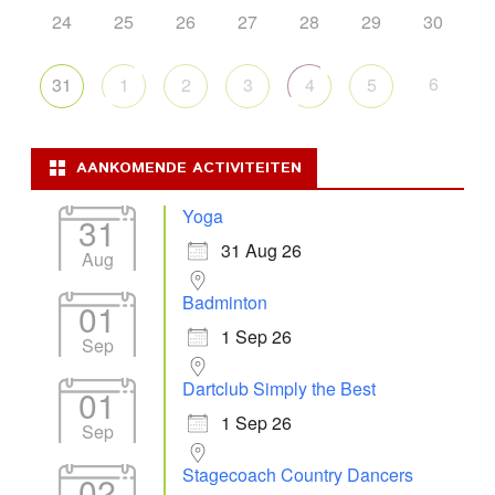
24
25
26
27
28
29
30
6
31
1
2
3
4
5
AANKOMENDE ACTIVITEITEN
Yoga
31
31 Aug 26
Aug
Badminton
01
1 Sep 26
Sep
Dartclub Simply the Best
01
1 Sep 26
Sep
Stagecoach Country Dancers
02