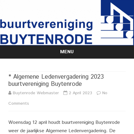
MENU
Skip
to
content
* Algemene Ledenvergadering 2023
buurtvereniging Buytenrode
Buytenrode Webmaster
2 April 2023
No
on
Comments
*
Woensdag 12 april houdt buurtvereniging Buytenrode
Algemene
weer de jaarlijkse Algemene Ledenvergadering. De