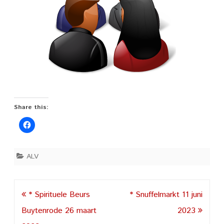
Share this:
ALV
Post
* Spirituele Beurs
* Snuffelmarkt 11 juni
navigation
Buytenrode 26 maart
2023