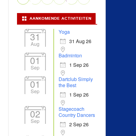
AANKOMENDE ACTIVITEITEN
Yoga
31
31 Aug 26
Aug
Badminton
01
1 Sep 26
Sep
Dartclub Simply
01
the Best
Sep
1 Sep 26
Stagecoach
02
Country Dancers
Sep
2 Sep 26