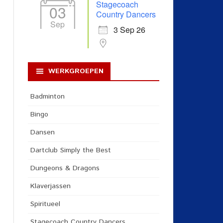
Stagecoach
03
Country Dancers
Sep
3 Sep 26
WERKGROEPEN
Badminton
Bingo
Dansen
Dartclub Simply the Best
Dungeons & Dragons
Klaverjassen
Spiritueel
Stagecoach Country Dancers