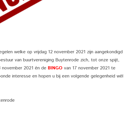
Bingo
17
november
2021
elen welke op vrijdag 12 november 2021 zijn aangekondigd
stuur van buurtvereniging Buytenrode zich, tot onze spijt,
3 november 2021 én de
BINGO
van 17 november 2021 te
oonde interesse en hopen u bij een volgende gelegenheid wél
tenrode