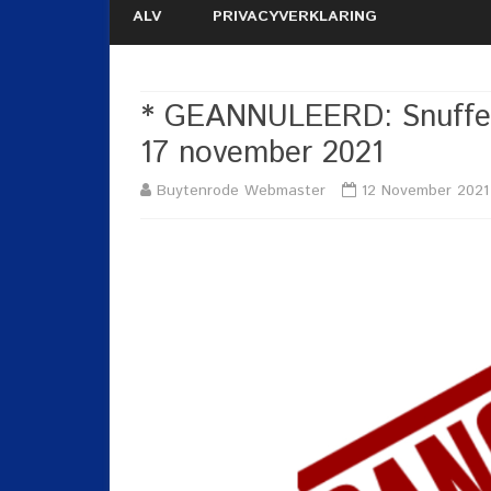
ALV
PRIVACYVERKLARING
* GEANNULEERD: Snuffel
17 november 2021
Buytenrode Webmaster
12 November 2021