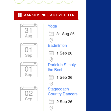
AANKOMENDE ACTIVITEITEN
Yoga
31
31 Aug 26
Aug
Badminton
01
1 Sep 26
Sep
Dartclub Simply
01
the Best
Sep
1 Sep 26
Stagecoach
02
Country Dancers
Sep
2 Sep 26