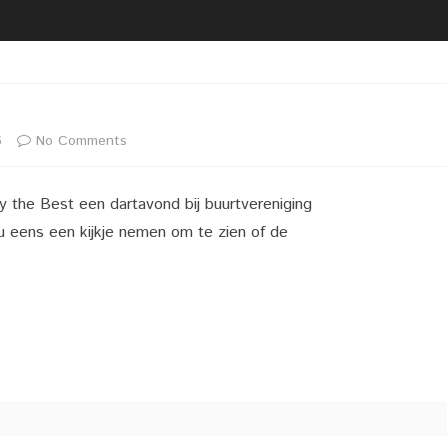
2020 02 21 UITREIKING
BESTUUR
VRIJWILLIGERSFOTO PUZZEL
LIDMAATSCHAP
2020 02 22 LIVEGANG NIEUWE
LOCATIE
WEBSITE
VACATURE(S)
on
6
No Comments
2020 02 29 KOPPEL
DARTTOERNOOI DARTCLUB
Dartclub
ZAALVERHUUR
SIMPLY THE BEST
y the Best een dartavond bij buurtvereniging
Simply
u eens een kijkje nemen om te zien of de
the
Best