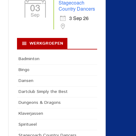
Stagecoach
03
Country Dancers
Sep
3 Sep 26
WERKGROEPEN
Badminton
Bingo
Dansen
Dartclub Simply the Best
Dungeons & Dragons
Klaverjassen
Spiritueel
Stagecoach Country Dancers