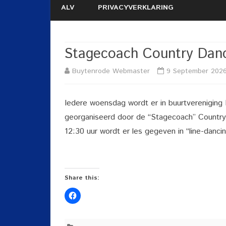
ALV
PRIVACYVERKLARING
Stagecoach Country Dan
Buytenrode Webmaster
9 September 202
Iedere woensdag wordt er in buurtvereniging
georganiseerd door de “Stagecoach” Country
12:30 uur wordt er les gegeven in “line-dancin
Share this: