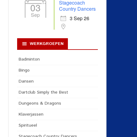
Stagecoach
03
Country Dancers
Sep
3 Sep 26
WERKGROEPEN
Badminton
Bingo
Dansen
Dartclub Simply the Best
Dungeons & Dragons
Klaverjassen
Spiritueel
Stagecoach Country Dancers