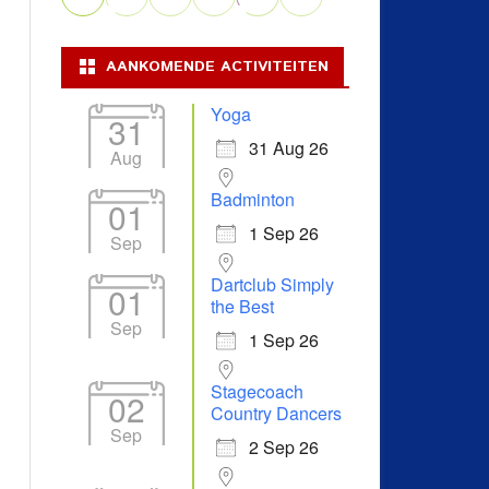
AANKOMENDE ACTIVITEITEN
Yoga
31
31 Aug 26
Aug
Badminton
01
1 Sep 26
Sep
Dartclub Simply
01
the Best
Sep
1 Sep 26
Stagecoach
02
Country Dancers
Sep
2 Sep 26