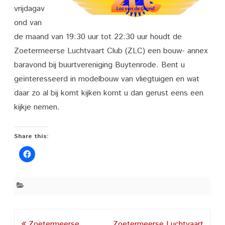
Club
vrijdagav
ZLC
ond van
de maand van 19:30 uur tot 22:30 uur houdt de
Los
Zoetermeerse Luchtvaart Club (ZLC) een bouw- annex
van
baravond bij buurtvereniging Buytenrode. Bent u
de
geïnteresseerd in modelbouw van vliegtuigen en wat
Grond
daar zo al bij komt kijken komt u dan gerust eens een
kijkje nemen.
Share this:
Post
Zoetermeerse
Zoetermeerse Luchtvaart