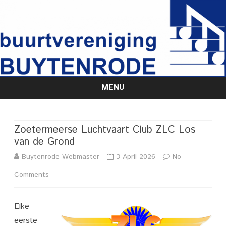
MENU
Skip
to
content
Zoetermeerse Luchtvaart Club ZLC Los
van de Grond
Buytenrode Webmaster
3 April 2026
No
on
Comments
Zoetermeerse
Elke
Luchtvaart
eerste