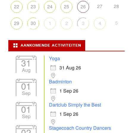
27
28
22
23
24
25
26
5
29
30
1
2
3
4
AANKOMENDE ACTIVITEITEN
Yoga
31
31 Aug 26
Aug
Badminton
01
1 Sep 26
Sep
Dartclub Simply the Best
01
1 Sep 26
Sep
Stagecoach Country Dancers
02