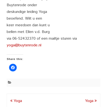
Buytenrode onder
deskundige leiding Yoga
beoefend. Wilt u een
keer meedoen dan kunt u
bellen met Ellen v.d. Burg
via 06-52432370 of een mailtje sturen via
yoga@buytenrode.nl
Share this:
Post
Yoga
Yoga