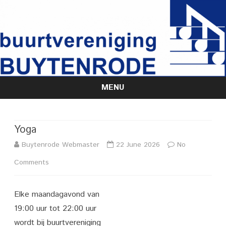
MENU
Skip
to
content
Yoga
Buytenrode Webmaster
22 June 2026
No
on
Comments
Yoga
Elke maandagavond van
19:00 uur tot 22:00 uur
wordt bij buurtvereniging