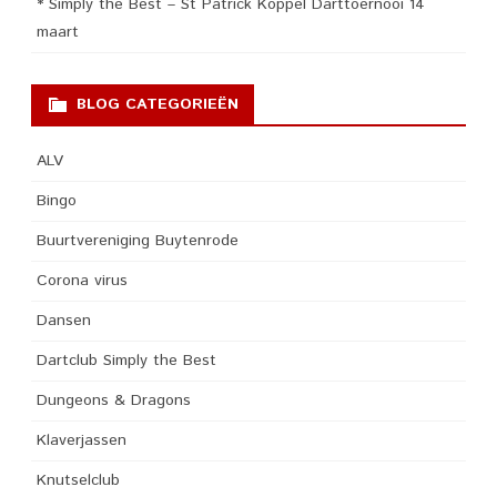
* Simply the Best – St Patrick Koppel Darttoernooi 14
maart
BLOG CATEGORIEËN
ALV
Bingo
Buurtvereniging Buytenrode
Corona virus
Dansen
Dartclub Simply the Best
Dungeons & Dragons
Klaverjassen
Knutselclub