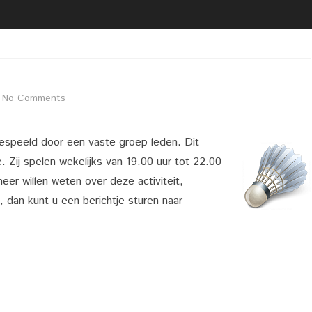
2020 02 21 UITREIKING
BESTUUR
VRIJWILLIGERSFOTO PUZZEL
LIDMAATSCHAP
2020 02 22 LIVEGANG NIEUWE
LOCATIE
WEBSITE
VACATURE(S)
on
No Comments
2020 02 29 KOPPEL
DARTTOERNOOI DARTCLUB
Badminton
ZAALVERHUUR
SIMPLY THE BEST
espeeld door een vaste groep leden. Dit
 Zij spelen wekelijks van 19.00 uur tot 22.00
er willen weten over deze activiteit,
, dan kunt u een berichtje sturen naar