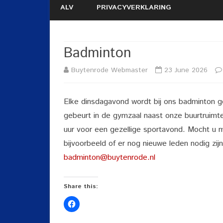
ALV
PRIVACYVERKLARING
Badminton
Buytenrode Webmaster
23 June 2026
Elke dinsdagavond wordt bij ons badminton g
gebeurt in de gymzaal naast onze buurtruimte.
uur voor een gezellige sportavond. Mocht u me
bijvoorbeeld of er nog nieuwe leden nodig zijn
badminton@buytenrode.nl
Share this: