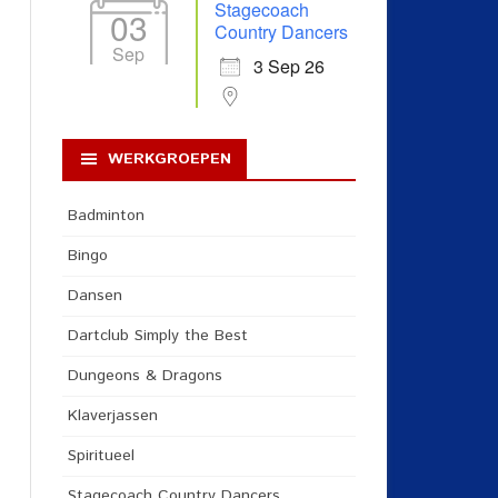
Stagecoach
03
Country Dancers
Sep
3 Sep 26
WERKGROEPEN
Badminton
Bingo
Dansen
Dartclub Simply the Best
Dungeons & Dragons
Klaverjassen
Spiritueel
Stagecoach Country Dancers