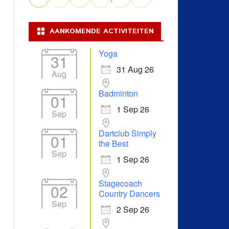
AANKOMENDE ACTIVITEITEN
Yoga
31
31 Aug 26
Aug
Badminton
01
1 Sep 26
Sep
Dartclub Simply
01
the Best
Sep
1 Sep 26
Stagecoach
02
Country Dancers
Sep
2 Sep 26