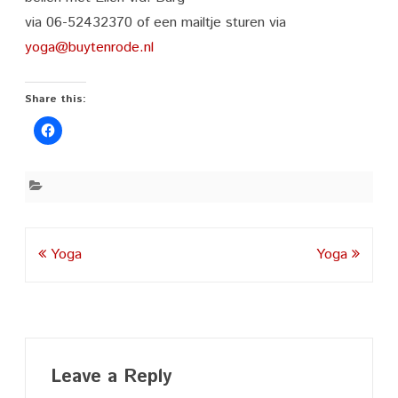
via 06-52432370 of een mailtje sturen via
yoga@buytenrode.nl
Share this:
Post
Yoga
Yoga
navigation
Leave a Reply