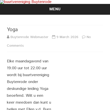
MENU
Skip
to
content
Yoga
Buytenrode Webmaster
9 March 2026
No
on
Comments
Yoga
Elke maandagavond van
19:00 uur tot 22:00 uur
wordt bij buurtvereniging
Buytenrode onder
deskundige leiding Yoga
beoefend. Wilt u een
keer meedoen dan kunt u
bellen met Ellen v.d. Burg