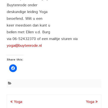
Buytenrode onder
deskundige leiding Yoga
beoefend. Wilt u een
keer meedoen dan kunt u
bellen met Ellen v.d. Burg
via 06-52432370 of een mailtje sturen via
yoga@buytenrode.nl
Share this:
Post
Yoga
Yoga