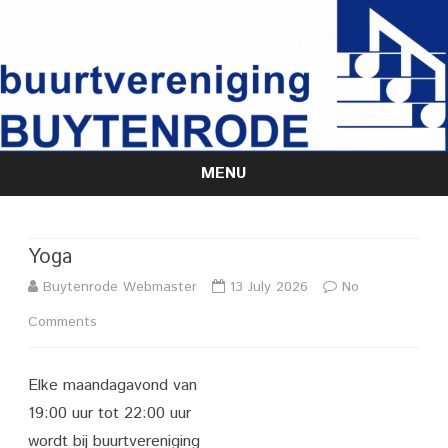
MENU
Skip
to
content
Yoga
Buytenrode Webmaster
13 July 2026
No
on
Comments
Yoga
Elke maandagavond van
19:00 uur tot 22:00 uur
wordt bij buurtvereniging