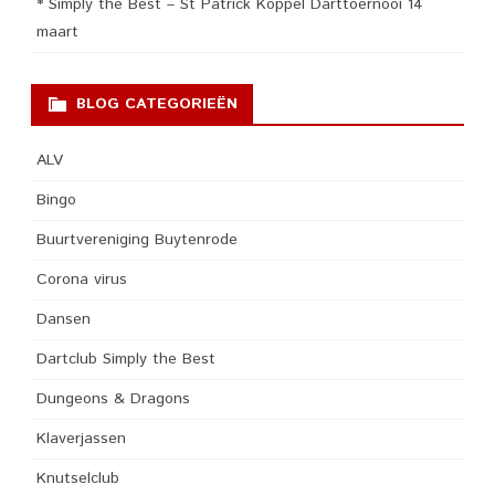
* Simply the Best – St Patrick Koppel Darttoernooi 14
maart
BLOG CATEGORIEËN
ALV
Bingo
Buurtvereniging Buytenrode
Corona virus
Dansen
Dartclub Simply the Best
Dungeons & Dragons
Klaverjassen
Knutselclub