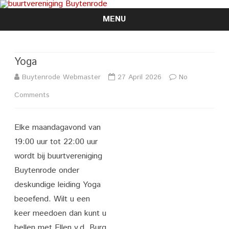
MENU
Skip
to
content
Yoga
Buytenrode Webmaster
27 April 2026
No
on
Comments
Yoga
Elke maandagavond van
19:00 uur tot 22:00 uur
wordt bij buurtvereniging
Buytenrode onder
deskundige leiding Yoga
beoefend. Wilt u een
keer meedoen dan kunt u
bellen met Ellen v.d. Burg