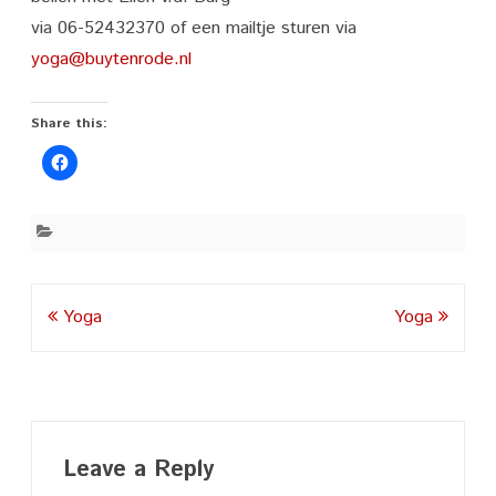
via 06-52432370 of een mailtje sturen via
yoga@buytenrode.nl
Share this:
Post
Yoga
Yoga
navigation
Leave a Reply