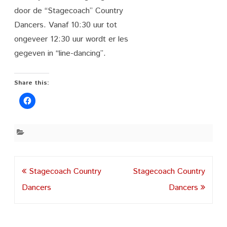
door de “Stagecoach” Country
Dancers. Vanaf 10:30 uur tot
ongeveer 12:30 uur wordt er les
gegeven in “line-dancing”.
Share this:
Post
Stagecoach Country
Stagecoach Country
navigation
Dancers
Dancers