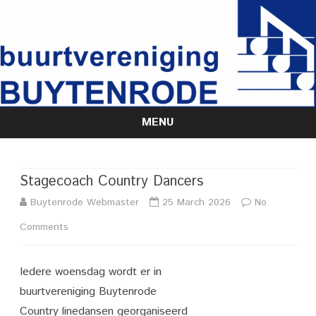
MENU
Skip
to
content
Stagecoach Country Dancers
Buytenrode Webmaster
25 March 2026
No
on
Comments
Stagecoach
Iedere woensdag wordt er in
Country
buurtvereniging Buytenrode
Dancers
Country linedansen georganiseerd