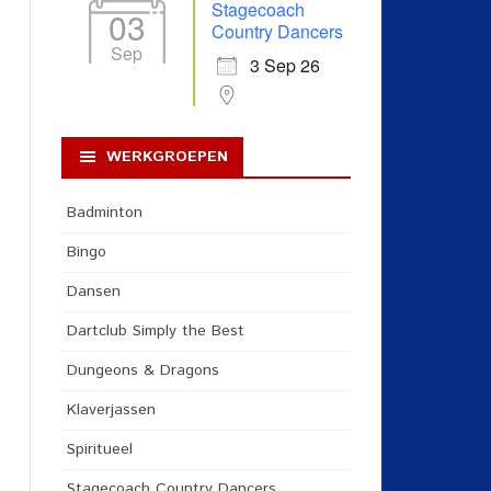
Stagecoach
03
Country Dancers
Sep
3 Sep 26
WERKGROEPEN
Badminton
Bingo
Dansen
Dartclub Simply the Best
Dungeons & Dragons
Klaverjassen
Spiritueel
Stagecoach Country Dancers