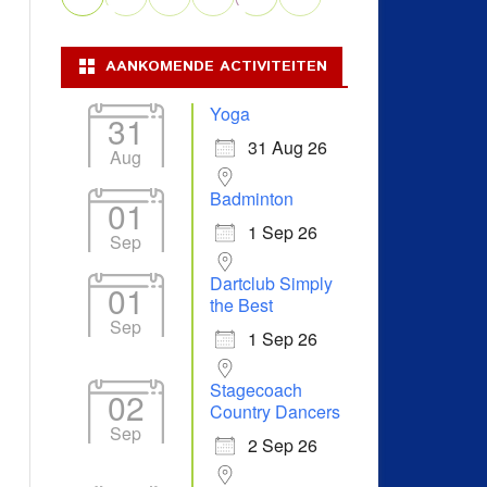
AANKOMENDE ACTIVITEITEN
Yoga
31
31 Aug 26
Aug
Badminton
01
1 Sep 26
Sep
Dartclub Simply
01
the Best
Sep
1 Sep 26
Stagecoach
02
Country Dancers
Sep
2 Sep 26