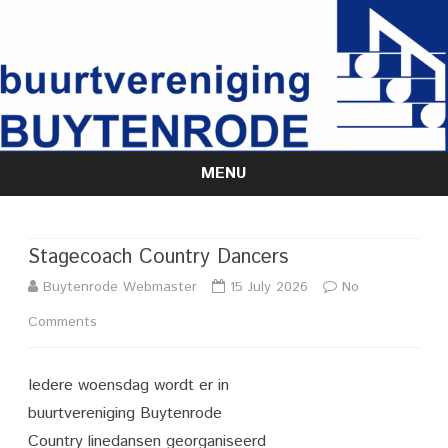
MENU
Skip
to
content
Stagecoach Country Dancers
Buytenrode Webmaster
15 July 2026
No
on
Comments
Stagecoach
Iedere woensdag wordt er in
Country
buurtvereniging Buytenrode
Dancers
Country linedansen georganiseerd