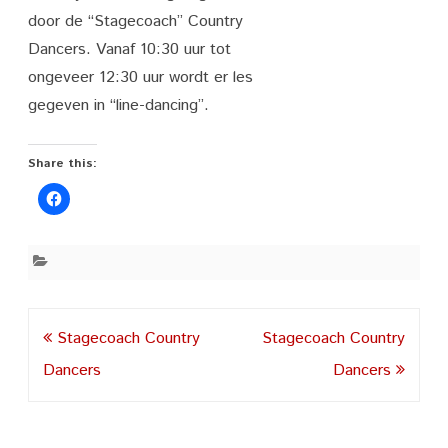
door de “Stagecoach” Country
Dancers. Vanaf 10:30 uur tot
ongeveer 12:30 uur wordt er les
gegeven in “line-dancing”.
Share this:
Post
Stagecoach Country
Stagecoach Country
navigation
Dancers
Dancers