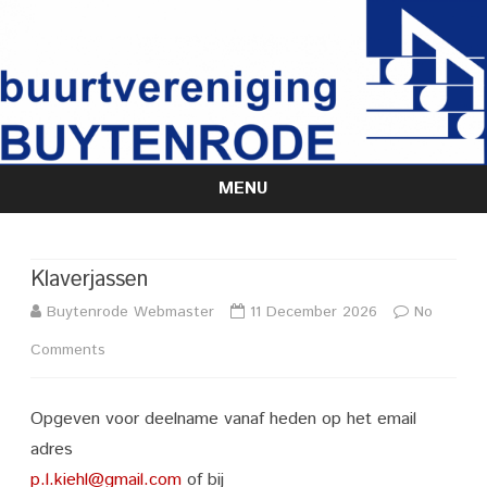
MENU
Skip
to
content
Klaverjassen
Buytenrode Webmaster
11 December 2026
No
on
Comments
Klaverjassen
Opgeven voor deelname vanaf heden op het email
adres
p.l.kiehl@gmail.com
of bij