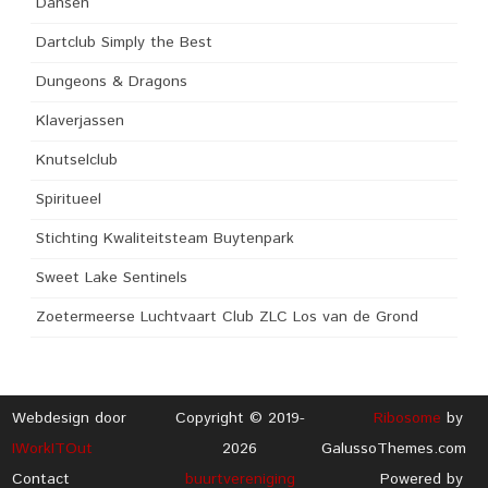
Dansen
Dartclub Simply the Best
Dungeons & Dragons
Klaverjassen
Knutselclub
Spiritueel
Stichting Kwaliteitsteam Buytenpark
Sweet Lake Sentinels
Zoetermeerse Luchtvaart Club ZLC Los van de Grond
Webdesign door
Copyright © 2019-
Ribosome
by
IWorkITOut
2026
GalussoThemes.com
Contact
buurtvereniging
Powered by