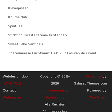
Klaverjassen
Knutselclub
Spiritueel
Stichting Kwaliteitsteam Buytenpark
Sweet Lake Sentinels
Zoetermeerse Luchtvaart Club ZLC Los van de Grond
Webdesign door
Copyright © 2019-
Ribosome
by
IWorkITOut
2026
GalussoThemes.com
Contact
buurtvereniging
Powered by
Webmaster
Buytenrode
WordPress
Alle Rechten
Voorbehouden