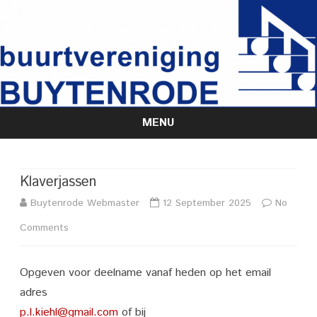
MENU
Skip
to
content
Klaverjassen
Buytenrode Webmaster
12 September 2025
No
on
Comments
Klaverjassen
Opgeven voor deelname vanaf heden op het email
adres
p.l.kiehl@gmail.com
of bij