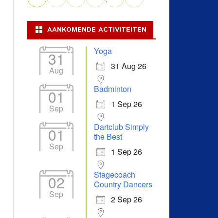
AANKOMENDE ACTIVITEITEN
Yoga
31
31 Aug 26
Aug
Badminton
01
1 Sep 26
Sep
Dartclub Simply
01
the Best
Sep
1 Sep 26
Stagecoach
02
Country Dancers
Sep
2 Sep 26