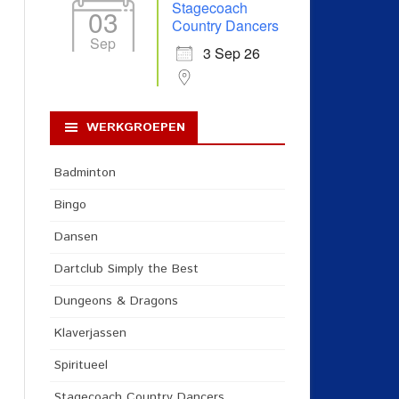
Stagecoach
03
Country Dancers
Sep
3 Sep 26
WERKGROEPEN
Badminton
Bingo
Dansen
Dartclub Simply the Best
Dungeons & Dragons
Klaverjassen
Spiritueel
Stagecoach Country Dancers