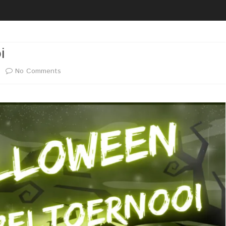
2020 02 21 UITREIKING
BESTUUR
VRIJWILLIGERSFOTO PUZZEL
LIDMAATSCHAP
2020 02 22 LIVEGANG NIEUWE
LOCATIE
i
WEBSITE
VACATURE(S)
on
No Comments
2020 02 29 KOPPEL
DARTTOERNOOI DARTCLUB
Halloween
ZAALVERHUUR
SIMPLY THE BEST
Koppeltoernooi