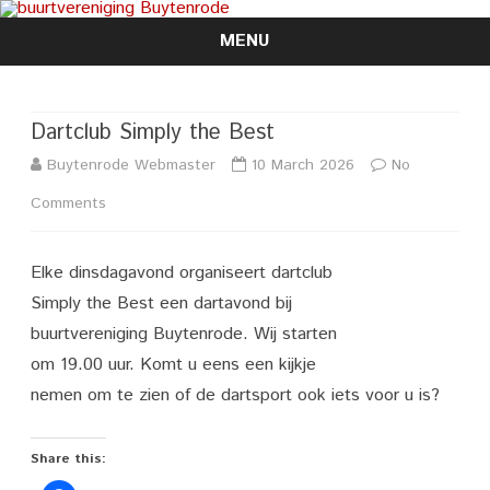
MENU
Skip
to
content
Dartclub Simply the Best
Buytenrode Webmaster
10 March 2026
No
on
Comments
Dartclub
Elke dinsdagavond organiseert dartclub
Simply
Simply the Best een dartavond bij
the
buurtvereniging Buytenrode. Wij starten
Best
om 19.00 uur. Komt u eens een kijkje
nemen om te zien of de dartsport ook iets voor u is?
Share this: