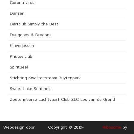
Corona virus
Dansen
Dartclub Simply the Best
Dungeons & Dragons
Klaverjassen
Knutselclub
Spiritueel
Stichting Kwaliteitsteam Buytenpark
Sweet Lake Sentinels
Zoetermeerse Luchtvaart Club ZLC Los van de Grond
Webdesign door
Copyright © 2019-
Ribosome
by