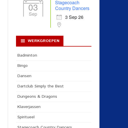
Stagecoach
03
Country Dancers
Sep
3 Sep 26
WERKGROEPEN
Badminton
Bingo
Dansen
Dartclub Simply the Best
Dungeons & Dragons
Klaverjassen
Spiritueel
Stagecoach Country Dancers