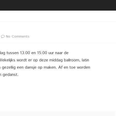
2020 02 21 UITREIKING
BESTUUR
VRIJWILLIGERSFOTO PUZZEL
LIDMAATSCHAP
2020 02 22 LIVEGANG NIEUWE
LOCATIE
WEBSITE
VACATURE(S)
on
No Comments
2020 02 29 KOPPEL
DARTTOERNOOI DARTCLUB
Latin
ZAALVERHUUR
SIMPLY THE BEST
ag tussen 13:00 en 15:00 uur naar de
Ballroom
ekelijks wordt er op deze middag ballroom, latin
Dansen
 gezellig een dansje op maken. Af en toe worden
n gedanst.