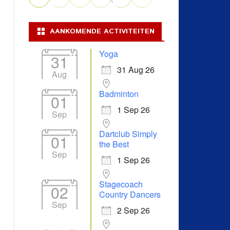
AANKOMENDE ACTIVITEITEN
Yoga
31
31 Aug 26
Aug
Badminton
01
1 Sep 26
Sep
Dartclub Simply
01
the Best
Sep
1 Sep 26
Stagecoach
02
Country Dancers
Sep
2 Sep 26