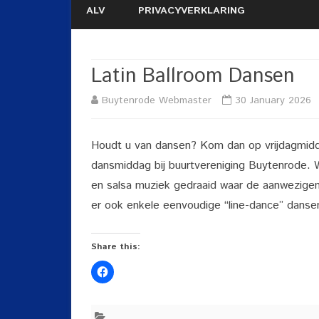
ALV
PRIVACYVERKLARING
Latin Ballroom Dansen
Buytenrode Webmaster
30 January 2026
Houdt u van dansen? Kom dan op vrijdagmidd
dansmiddag bij buurtvereniging Buytenrode. W
en salsa muziek gedraaid waar de aanwezigen
er ook enkele eenvoudige “line-dance” danse
Share this: