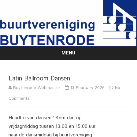
MENU
Skip
to
content
Latin Ballroom Dansen
Buytenrode Webmaster
13 February 2026
No
on
Comments
Latin
Houdt u van dansen? Kom dan op
Ballroom
vrijdagmiddag tussen 13:00 en 15:00 uur
Dansen
naar de dansmiddag bij buurtvereniging