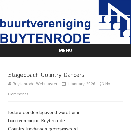
MENU
Skip
to
content
Stagecoach Country Dancers
Buytenrode Webmaster
1 January 2026
No
on
Comments
Stagecoach
Iedere donderdagavond wordt er in
Country
buurtvereniging Buytenrode
Dancers
Country linedansen georganiseerd