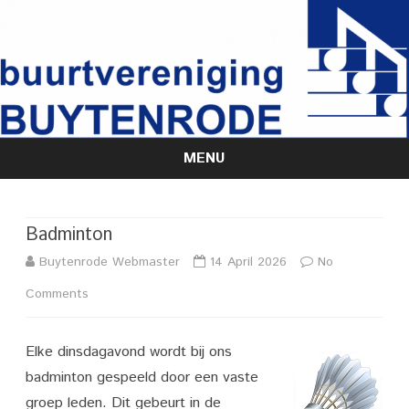
MENU
Skip
to
content
Badminton
Buytenrode Webmaster
14 April 2026
No
on
Comments
Badminton
Elke dinsdagavond wordt bij ons
badminton gespeeld door een vaste
groep leden. Dit gebeurt in de