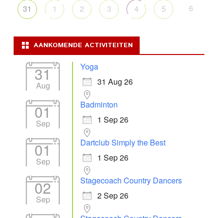
6
31
1
2
3
4
5
AANKOMENDE ACTIVITEITEN
Yoga
31
31 Aug 26
Aug
Badminton
01
1 Sep 26
Sep
Dartclub Simply the Best
01
1 Sep 26
Sep
Stagecoach Country Dancers
02
2 Sep 26
Sep