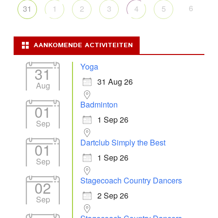
6
31
1
2
3
4
5
AANKOMENDE ACTIVITEITEN
Yoga
31
31 Aug 26
Aug
Badminton
01
1 Sep 26
Sep
Dartclub Simply the Best
01
1 Sep 26
Sep
Stagecoach Country Dancers
02
2 Sep 26
Sep