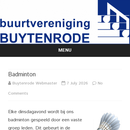
MENU
Skip
to
content
Badminton
Buytenrode Webmaster
7 July 2026
No
on
Comments
Badminton
Elke dinsdagavond wordt bij ons
badminton gespeeld door een vaste
groep leden. Dit gebeurt in de