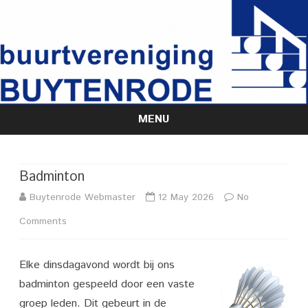
MENU
Skip
to
content
Badminton
Buytenrode Webmaster
12 May 2026
No
on
Comments
Badminton
Elke dinsdagavond wordt bij ons
badminton gespeeld door een vaste
groep leden. Dit gebeurt in de