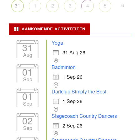
6
31
1
2
3
4
5
AANKOMENDE ACTIVITEITEN
Yoga
31
31 Aug 26
Aug
Badminton
01
1 Sep 26
Sep
Dartclub Simply the Best
01
1 Sep 26
Sep
Stagecoach Country Dancers
02
2 Sep 26
Sep