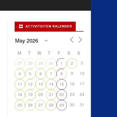
ACTIVITEITEN KALENDER
M
T
W
T
F
S
S
3
27
28
29
30
1
2
9
10
4
5
6
7
8
16
17
11
12
13
14
15
23
24
18
19
20
21
22
30
31
25
26
27
28
29