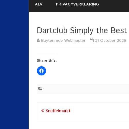
ALV
PRIVACYVERKLARING
Dartclub Simply the Best
Buytenrode Webmaster
31 October 2026
Share this:
Post
Snuffelmarkt
navigation