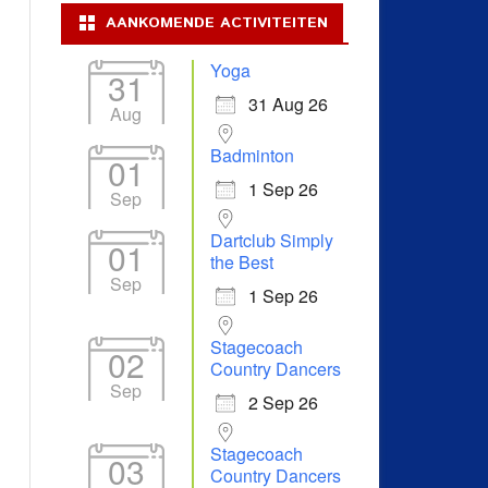
AANKOMENDE ACTIVITEITEN
Yoga
31
31 Aug 26
Aug
Badminton
01
1 Sep 26
Sep
Dartclub Simply
01
the Best
Sep
1 Sep 26
Stagecoach
02
Country Dancers
Sep
2 Sep 26
Stagecoach
03
Country Dancers